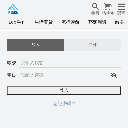
0
搜尋
購物車
選單
DIY手作
生活百貨
流行髮飾
菸類周邊
紋身
D
登入
註冊
I
Y
帳號
密碼
登入
忘記密碼!?