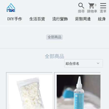
0
搜尋
購物車
選單
DIY手作
生活百貨
流行髮飾
菸類周邊
紋身
D
全部商品
I
Y
全部商品