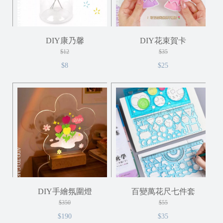
ADD TO CART
ADD TO CART
DIY康乃馨
DIY花束賀卡
$12
$35
$8
$25
ADD TO CART
ADD TO CART
DIY手繪氛圍燈
百變萬花尺七件套
$350
$55
$190
$35