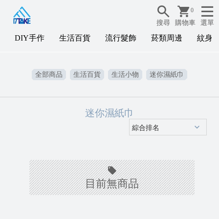
0
搜尋
購物車
選單
DIY手作
生活百貨
流行髮飾
菸類周邊
紋身
D
全部商品
生活百貨
生活小物
迷你濕紙巾
I
Y
迷你濕紙巾
目前無商品