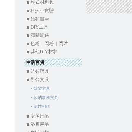
各式材料包
科技小實驗
顏料畫筆
DIY工具
滴膠周邊
色粉｜閃粉｜閃片
其他DIY材料
生活百貨
益智玩具
辦公文具
學習文具
收納事務文具
磁性相框
廚房用品
浴廁用品