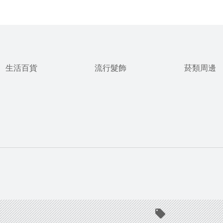
生活百貨
流行髮飾
菸類周邊