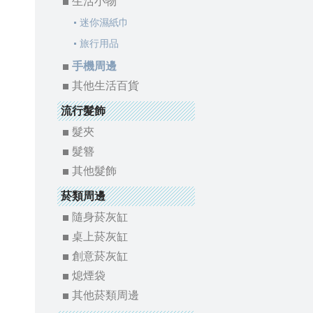
生活小物
迷你濕紙巾
旅行用品
手機周邊
其他生活百貨
流行髮飾
髮夾
髮簪
其他髮飾
菸類周邊
隨身菸灰缸
桌上菸灰缸
創意菸灰缸
熄煙袋
其他菸類周邊