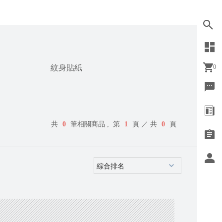
紋身貼紙
0
共
0
筆相關商品 ,
第
1
頁 ／ 共
0
頁