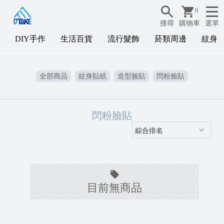
0
搜尋
購物車
選單
DIY手作
生活百貨
流行髮飾
菸類周邊
紋身
D
全部商品
紋身貼紙
造型臉貼
閃粉臉貼
I
Y
閃粉臉貼
目前無商品